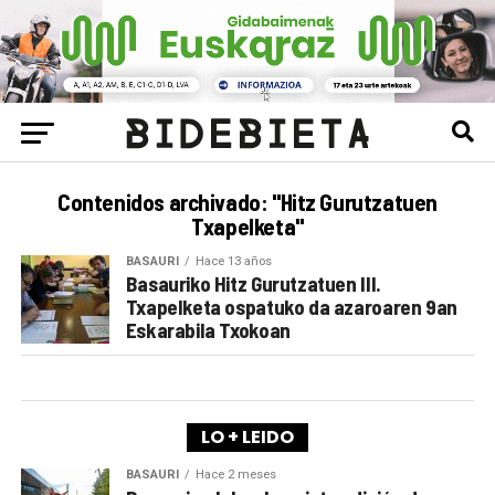
Contenidos archivado: "Hitz Gurutzatuen
Txapelketa"
BASAURI
Hace 13 años
Basauriko Hitz Gurutzatuen III.
Txapelketa ospatuko da azaroaren 9an
Eskarabila Txokoan
LO + LEIDO
BASAURI
Hace 2 meses