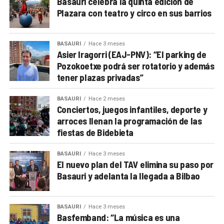
Basauri celebra la quinta edición de
Plazara con teatro y circo en sus barrios
BASAURI
Hace 3 meses
Asier Iragorri (EAJ-PNV): “El parking de
Pozokoetxe podrá ser rotatorio y además
tener plazas privadas”
BASAURI
Hace 2 meses
Conciertos, juegos infantiles, deporte y
arroces llenan la programación de las
fiestas de Bidebieta
BASAURI
Hace 3 meses
El nuevo plan del TAV elimina su paso por
Basauri y adelanta la llegada a Bilbao
BASAURI
Hace 3 meses
Basfemband: “La música es una