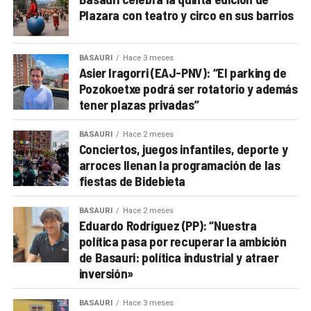
Plazara con teatro y circo en sus barrios
BASAURI
Hace 3 meses
Asier Iragorri (EAJ-PNV): “El parking de
Pozokoetxe podrá ser rotatorio y además
tener plazas privadas”
BASAURI
Hace 2 meses
Conciertos, juegos infantiles, deporte y
arroces llenan la programación de las
fiestas de Bidebieta
BASAURI
Hace 2 meses
Eduardo Rodríguez (PP): “Nuestra
política pasa por recuperar la ambición
de Basauri: política industrial y atraer
inversión»
BASAURI
Hace 3 meses